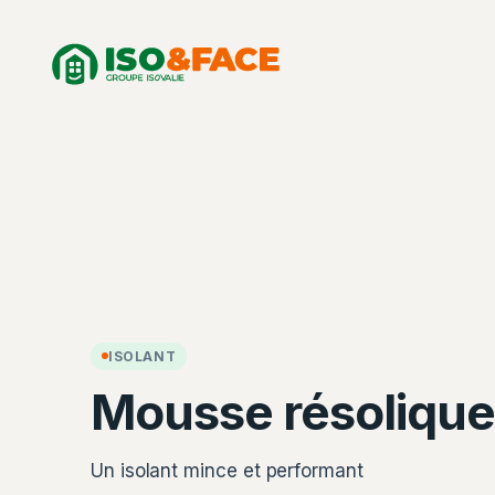
Aller
Panneau de gestion des cookies
au
contenu
ISOLANT
Mousse résolique
Un isolant mince et performant