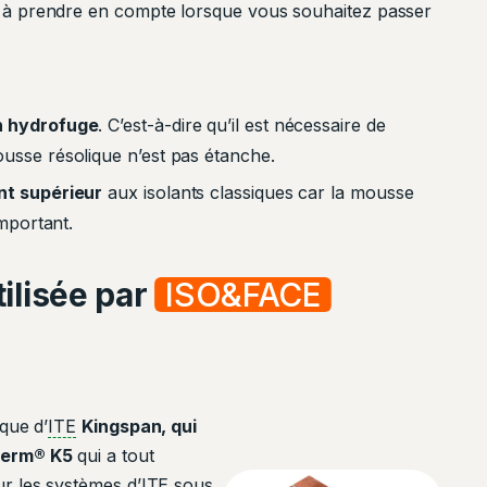
 à prendre en compte lorsque vous souhaitez passer
n hydrofuge
. C’est-à-dire qu’il est nécessaire de
usse résolique n’est pas étanche.
t supérieur
aux isolants classiques car la mousse
important.
ilisée par
ISO&FACE
que d’
ITE
Kingspan, qui
herm® K5
qui a tout
r les systèmes d’ITE sous