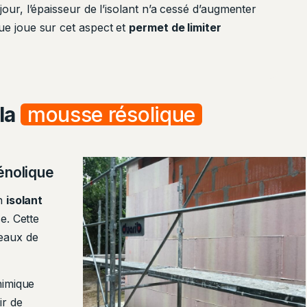
our, l’épaisseur de l’isolant n’a cessé d’augmenter
ue joue sur cet aspect et
permet de limiter
la
mousse résolique
énolique
un
isolant
e. Cette
eaux de
himique
ir de