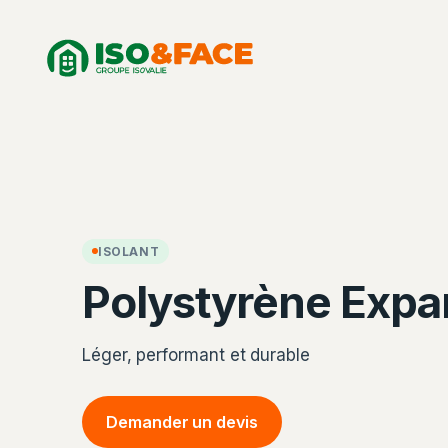
Aller
Panneau de gestion des cookies
au
contenu
ISOLANT
Polystyrène Exp
Léger, performant et durable
Demander un devis