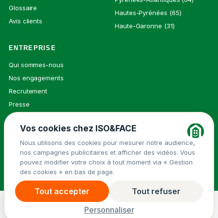
Glossaire
Hautes-Pyrénées (65)
Avis clients
Haute-Garonne (31)
ENTREPRISE
Qui sommes-nous
Nos engagements
Recrutement
Presse
Contact
Vos cookies chez ISO&FACE
Nous utilisons des cookies pour mesurer notre audience,
nos campagnes publicitaires et afficher des vidéos. Vous
© 2026 ISO&FACE ·
Mentions légales
pouvez modifier votre choix à tout moment via « Gestion
Groupe Isovalie
des cookies » en bas de page.
Politique de confidentialité
Cookies
Tout accepter
Tout refuser
Demander un devis
→
Menu
Personnaliser