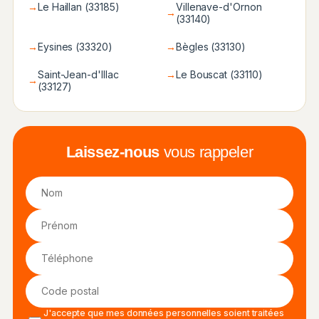
→
Le Haillan (33185)
Villenave-d'Ornon
→
(33140)
→
Eysines (33320)
→
Bègles (33130)
Saint-Jean-d'Illac
→
Le Bouscat (33110)
→
(33127)
Laissez-nous
vous rappeler
J'accepte que mes données personnelles soient traitées