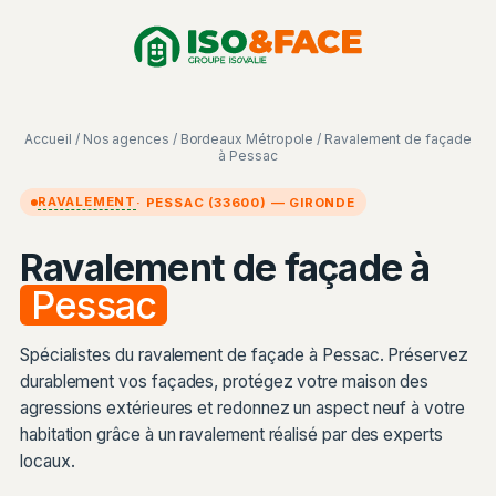
Aller
Panneau de gestion des cookies
au
contenu
Accueil
/
Nos agences
/
Bordeaux Métropole
/ Ravalement de façade
à Pessac
RAVALEMENT
· PESSAC (33600) — GIRONDE
Ravalement de façade à
Pessac
Spécialistes du ravalement de façade à Pessac. Préservez
durablement vos façades, protégez votre maison des
agressions extérieures et redonnez un aspect neuf à votre
habitation grâce à un ravalement réalisé par des experts
locaux.