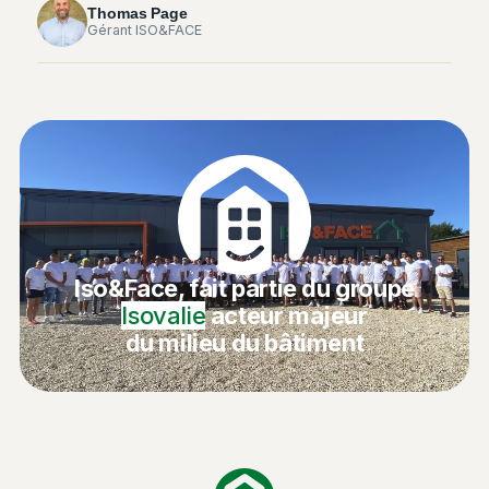
Thomas Page
Gérant ISO&FACE
Iso&Face, fait partie du groupe
Isovalie
acteur majeur
du milieu du bâtiment