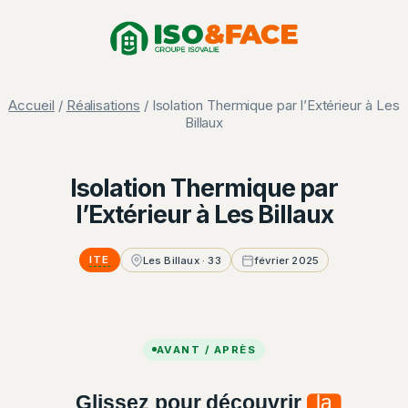
Aller
Panneau de gestion des cookies
au
contenu
Accueil
/
Réalisations
/ Isolation Thermique par l’Extérieur à Les
Billaux
Isolation Thermique par
l’Extérieur à Les Billaux
ITE
Les Billaux · 33
février 2025
AVANT / APRÈS
Glissez pour découvrir
la