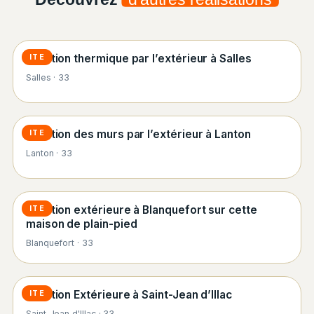
Isolation thermique par l’extérieur à Salles
ITE
Salles · 33
Isolation des murs par l’extérieur à Lanton
ITE
Lanton · 33
Isolation extérieure à Blanquefort sur cette
ITE
maison de plain-pied
Blanquefort · 33
Isolation Extérieure à Saint-Jean d’Illac
ITE
Saint-Jean d'Illac · 33