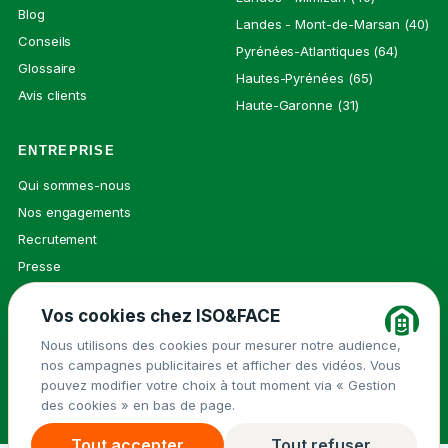
Blog
Landes - Mont-de-Marsan (40)
Conseils
Pyrénées-Atlantiques (64)
Glossaire
Hautes-Pyrénées (65)
Avis clients
Haute-Garonne (31)
ENTREPRISE
Qui sommes-nous
Nos engagements
Recrutement
Presse
Contact
Vos cookies chez ISO&FACE
Nous utilisons des cookies pour mesurer notre audience,
nos campagnes publicitaires et afficher des vidéos. Vous
© 2026 ISO&FACE ·
Mentions légales
pouvez modifier votre choix à tout moment via « Gestion
Groupe Isovalie
des cookies » en bas de page.
Politique de confidentialité
Cookies
Tout accepter
Tout refuser