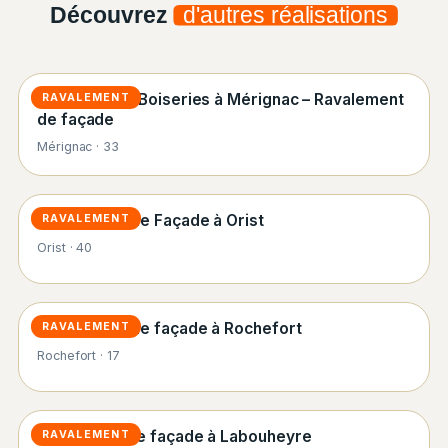
Découvrez
d'autres réalisations
Peinture des Boiseries à Mérignac – Ravalement
RAVALEMENT
de façade
Mérignac · 33
Ravalement de Façade à Orist
RAVALEMENT
Orist · 40
Ravalement de façade à Rochefort
RAVALEMENT
Rochefort · 17
Rénovation de façade à Labouheyre
RAVALEMENT