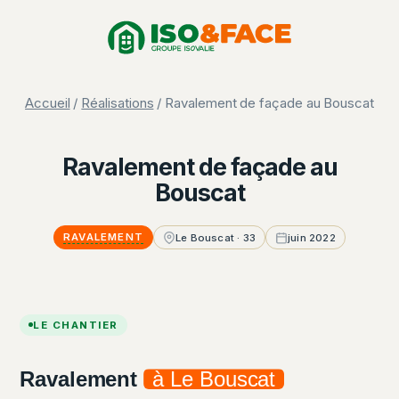
Aller
Panneau de gestion des cookies
au
contenu
Accueil
/
Réalisations
/ Ravalement de façade au Bouscat
Ravalement de façade au
Bouscat
RAVALEMENT
Le Bouscat · 33
juin 2022
LE CHANTIER
Ravalement
à Le Bouscat