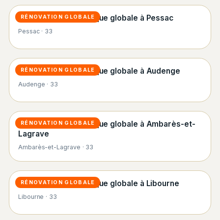
Rénovation énergétique globale à Pessac
RÉNOVATION GLOBALE
Pessac · 33
Rénovation énergétique globale à Audenge
RÉNOVATION GLOBALE
Audenge · 33
Rénovation énergétique globale à Ambarès-et-
RÉNOVATION GLOBALE
Lagrave
Ambarès-et-Lagrave · 33
Rénovation énergétique globale à Libourne
RÉNOVATION GLOBALE
Libourne · 33