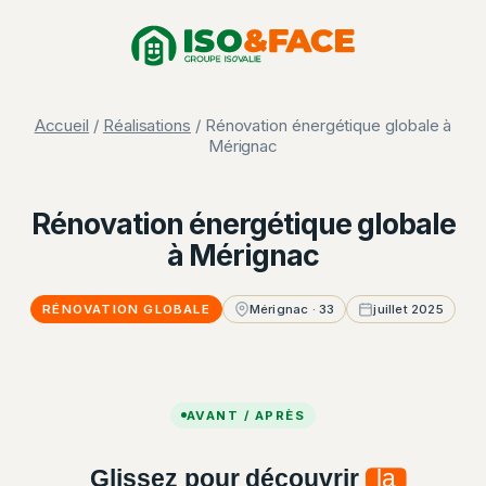
Aller
Panneau de gestion des cookies
au
contenu
Accueil
/
Réalisations
/ Rénovation énergétique globale à
Mérignac
Rénovation énergétique globale
à Mérignac
RÉNOVATION GLOBALE
Mérignac · 33
juillet 2025
AVANT / APRÈS
Glissez pour découvrir
la