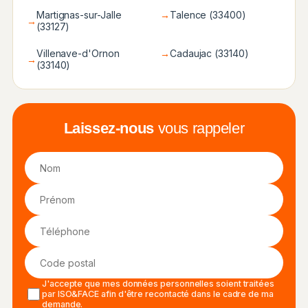
Martignas-sur-Jalle
→
Talence (33400)
→
(33127)
Villenave-d'Ornon
→
Cadaujac (33140)
→
(33140)
Laissez-nous
vous rappeler
J'accepte que mes données personnelles soient traitées
par ISO&FACE afin d'être recontacté dans le cadre de ma
demande.