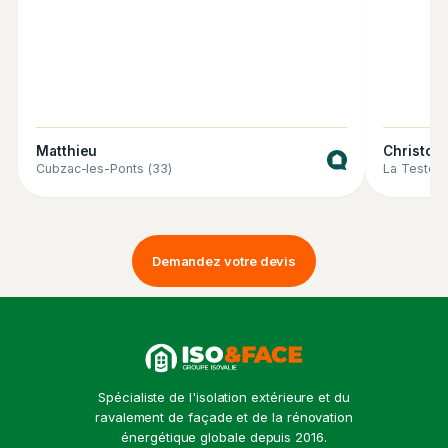
Matthieu
Christop
Cubzac-les-Ponts (33)
La Teste-
Demandez votre devis
Spécialiste de l'isolation extérieure et du
ravalement de façade et de la rénovation
énergétique globale depuis 2016.