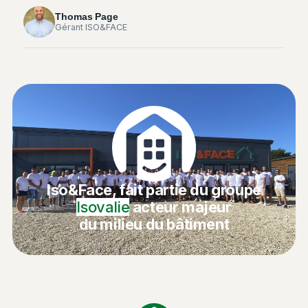
Thomas Page
Gérant ISO&FACE
Iso&Face, fait partie du groupe
Isovalie
acteur majeur
du milieu du bâtiment