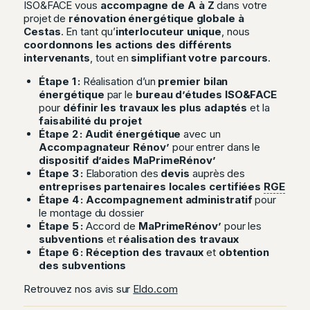
ISO&FACE vous
accompagne de A à Z
dans votre
projet de
rénovation énergétique globale à
Cestas
. En tant qu’
interlocuteur unique
, nous
coordonnons les actions des différents
intervenants
, tout en
simplifiant votre parcours
.
Étape 1 :
Réalisation d’un
premier bilan
énergétique
par le
bureau d’études ISO&FACE
pour
définir les travaux les plus adaptés
et la
faisabilité du projet
Étape 2 :
Audit énergétique
avec un
Accompagnateur Rénov’
pour entrer dans le
dispositif d’aides MaPrimeRénov’
Étape 3 :
Elaboration des
devis
auprès des
entreprises partenaires locales certifiées
RGE
Étape 4 :
Accompagnement administratif
pour
le montage du dossier
Étape 5 :
Accord de
MaPrimeRénov’
pour les
subventions
et
réalisation des travaux
Étape 6 :
Réception des travaux
et
obtention
des subventions
Retrouvez nos avis sur
Eldo.com