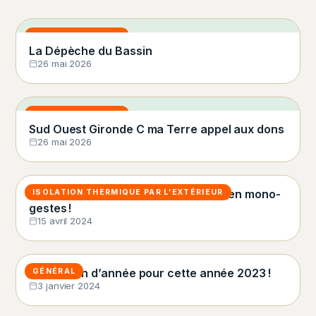
ON PARLE DE NOUS
La Dépèche du Bassin
26 mai 2026
ON PARLE DE NOUS
Sud Ouest Gironde C ma Terre appel aux dons
26 mai 2026
MaPrimeRénov’ : le retour des aides en mono-
ISOLATION THERMIQUE PAR L'EXTÉRIEUR
gestes !
15 avril 2024
Clap de fin d’année pour cette année 2023 !
GÉNÉRAL
3 janvier 2024