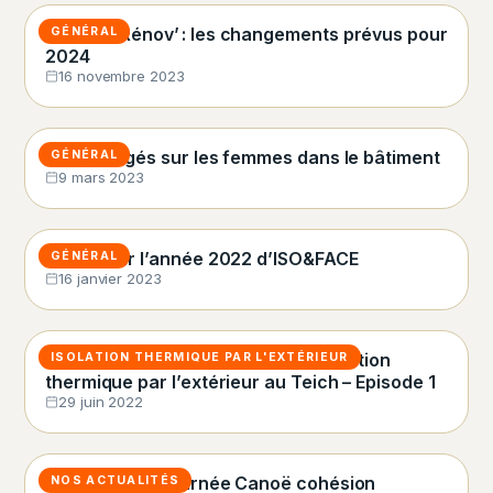
MaPrimeRénov’ : les changements prévus pour
GÉNÉRAL
2024
16 novembre 2023
Les préjugés sur les femmes dans le bâtiment
GÉNÉRAL
9 mars 2023
Retour sur l’année 2022 d’ISO&FACE
GÉNÉRAL
16 janvier 2023
Témoignage clients suite à une isolation
ISOLATION THERMIQUE PAR L'EXTÉRIEUR
thermique par l’extérieur au Teich – Episode 1
29 juin 2022
Découvrez la journée Canoë cohésion
NOS ACTUALITÉS