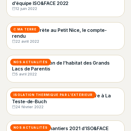
d’équipe ISO&FACE 2022
12 juin 2022
Action concrète au Petit Nice, le compte-
C MA TERRE
rendu
22 avril 2022
ISO&FACE au salon de l’habitat des Grands
NOS ACTUALITÉS
Lacs de Parentis
5 avril 2022
Témoignage client isolation extérieure à La
ISOLATION THERMIQUE PAR L'EXTÉRIEUR
Teste-de-Buch
24 février 2022
Découvrez les chantiers 2021 d’ISO&FACE
NOS ACTUALITÉS