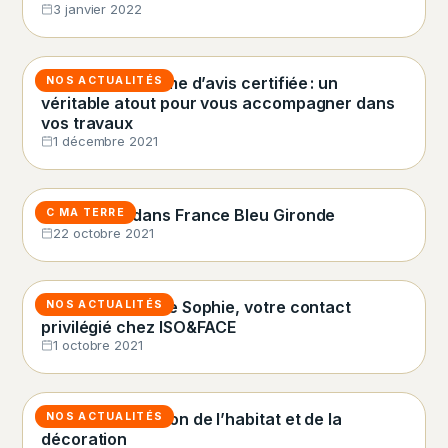
3 janvier 2022
Eldo, la plateforme d’avis certifiée : un
NOS ACTUALITÉS
véritable atout pour vous accompagner dans
vos travaux
1 décembre 2021
C Ma Terre dans France Bleu Gironde
C MA TERRE
22 octobre 2021
A la rencontre de Sophie, votre contact
NOS ACTUALITÉS
privilégié chez ISO&FACE
1 octobre 2021
ISO&FACE au salon de l’habitat et de la
NOS ACTUALITÉS
décoration