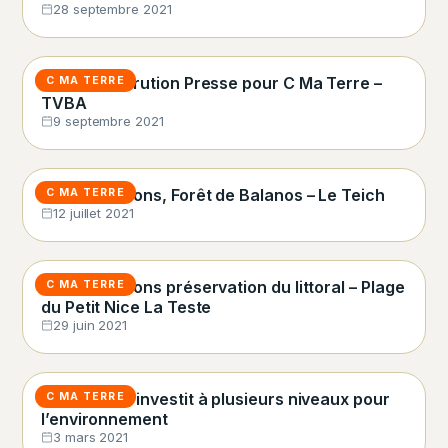
28 septembre 2021
Nouvelle Parution Presse pour C Ma Terre –
C MA TERRE
TVBA
9 septembre 2021
Appel aux dons, Forêt de Balanos – Le Teich
C MA TERRE
12 juillet 2021
Appel aux dons préservation du littoral – Plage
C MA TERRE
du Petit Nice La Teste
29 juin 2021
ISO&FACE s’investit à plusieurs niveaux pour
C MA TERRE
l’environnement
3 mars 2021