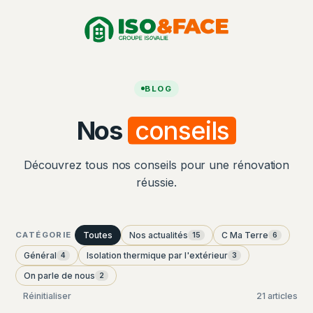
Aller
Panneau de gestion des cookies
au
contenu
BLOG
Nos
conseils
Découvrez tous nos conseils pour une rénovation
réussie.
Toutes
Nos actualités
C Ma Terre
CATÉGORIE
15
6
Général
Isolation thermique par l'extérieur
4
3
On parle de nous
2
Réinitialiser
21 articles