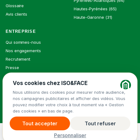
Pyrénées-Atlantiques (64)
Glossaire
Hautes-Pyrénées (65)
Avis clients
Haute-Garonne (31)
ENTREPRISE
Qui sommes-nous
Nos engagements
Recrutement
Presse
Contact
Vos cookies chez ISO&FACE
Nous utilisons des cookies pour mesurer notre audience,
nos campagnes publicitaires et afficher des vidéos. Vous
© 2026 ISO&FACE ·
Mentions légales
pouvez modifier votre choix à tout moment via « Gestion
Groupe Isovalie
des cookies » en bas de page.
Politique de confidentialité
Cookies
Tout accepter
Tout refuser
Demander un devis
→
Menu
Personnaliser