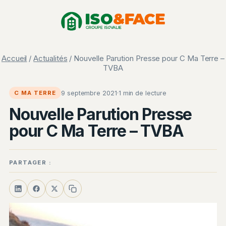
Aller
Panneau de gestion des cookies
au
contenu
Accueil
/
Actualités
/ Nouvelle Parution Presse pour C Ma Terre –
TVBA
9 septembre 2021
·
1 min de lecture
C MA TERRE
Nouvelle Parution Presse
pour C Ma Terre – TVBA
PARTAGER :