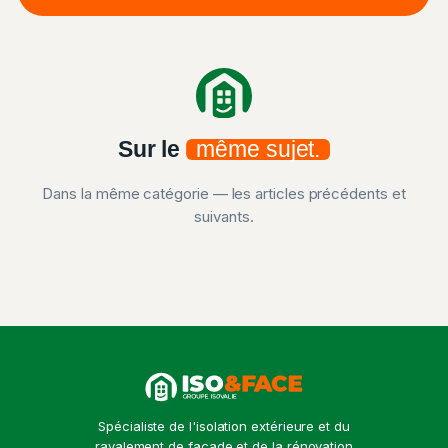
Sur le
même sujet.
Dans la même catégorie — les articles précédents et
suivants.
C Ma Terre
C Ma Terre
Action concrète au
C Ma Terre dans
Petit Nice, le compte-
France Bleu Gironde
rendu
22 octobre 2021
22 avril 2022
Spécialiste de l'isolation extérieure et du
ravalement de façade et de la rénovation