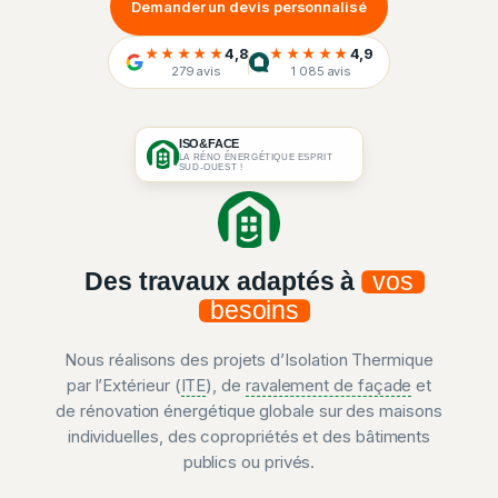
Demander un devis personnalisé
★★★★★
4,8
★★★★★
4,9
279 avis
1 085 avis
ISO&FACE
LA RÉNO ÉNERGÉTIQUE ESPRIT
SUD-OUEST !
Des travaux adaptés à
vos
besoins
Nous réalisons des projets d’Isolation Thermique
par l’Extérieur (
ITE
), de
ravalement de façade
et
de rénovation énergétique globale sur des maisons
individuelles, des copropriétés et des bâtiments
publics ou privés.