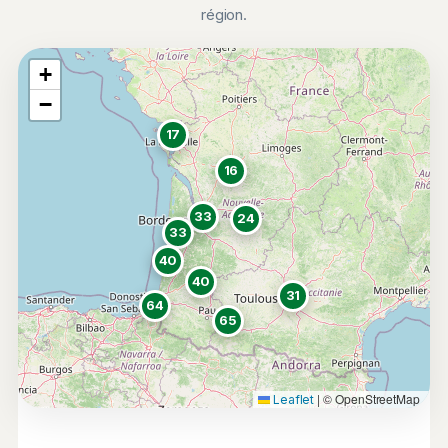
région.
+
−
17
16
33
24
33
40
40
31
64
65
|
© OpenStreetMap
Leaflet