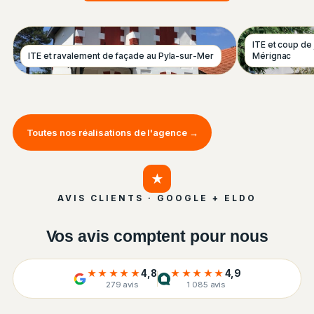
ITE et coup de
ITE et ravalement de façade au Pyla-sur-Mer
Mérignac
Toutes nos réalisations de l'agence →
★
AVIS CLIENTS · GOOGLE + ELDO
Vos avis comptent pour nous
★★★★★
4,8
★★★★★
4,9
279 avis
1 085 avis