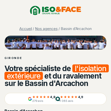
Aller
Panneau de gestion des cookies
au
contenu
Accueil
/
Nos agences
/ Bassin d’Arcachon
Équipe ISO&FACE Gironde
GIRONDE
Votre spécialiste de
l'isolation
extérieure
et du ravalement
sur le Bassin d'Arcachon
★★★★★
4,8
★★★★★
4,9
279 avis
1 085 avis