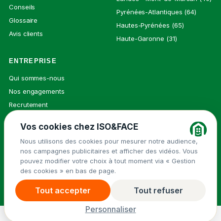
Conseils
Pyrénées-Atlantiques (64)
Glossaire
Hautes-Pyrénées (65)
Avis clients
Haute-Garonne (31)
ENTREPRISE
Qui sommes-nous
Nos engagements
Recrutement
Presse
Vos cookies chez ISO&FACE
Contact
Nous utilisons des cookies pour mesurer notre audience,
nos campagnes publicitaires et afficher des vidéos. Vous
pouvez modifier votre choix à tout moment via « Gestion
des cookies » en bas de page.
© 2026 ISO&FACE ·
Mentions légales
Groupe Isovalie
Politique de confidentialité
Cookies
Tout accepter
Tout refuser
Demander un devis
→
Menu
Personnaliser