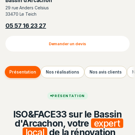
Bassin d’Arcachon
29 rue Anders Celsius
33470 Le Teich
05 57 16 23 27
Demander un devis
Présentation
Nos réalisations
Nos avis clients
N
PRÉSENTATION
ISO&FACE33 sur le Bassin
d'Arcachon, votre
expert
local
de la rénovation