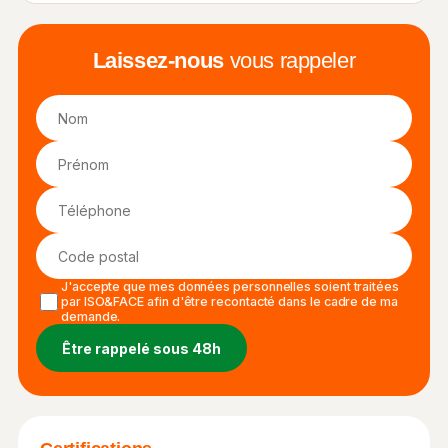
Laissez-nous
vous rappeler
J'accepte que mes données personnelles soient traitées
par ISO&FACE afin d'être recontacté dans le cadre de ma
demande.