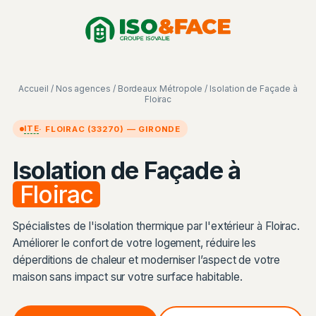
Aller
Panneau de gestion des cookies
au
contenu
Accueil
/
Nos agences
/
Bordeaux Métropole
/ Isolation de Façade à
Floirac
ITE
· FLOIRAC (33270) — GIRONDE
Isolation de Façade à
Floirac
Spécialistes de l'isolation thermique par l'extérieur à Floirac.
Améliorer le confort de votre logement, réduire les
déperditions de chaleur et moderniser l’aspect de votre
maison sans impact sur votre surface habitable.