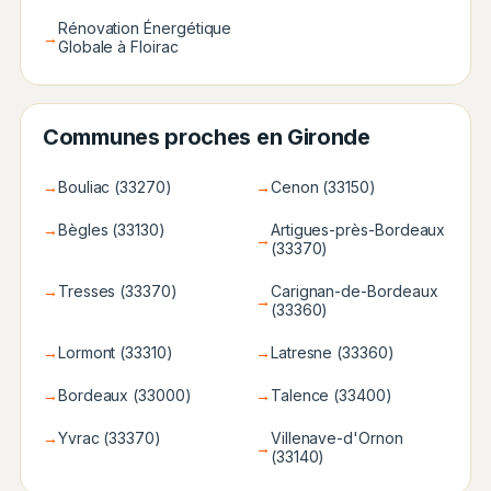
Rénovation Énergétique
→
Globale à Floirac
Communes proches en Gironde
→
Bouliac (33270)
→
Cenon (33150)
→
Bègles (33130)
Artigues-près-Bordeaux
→
(33370)
→
Tresses (33370)
Carignan-de-Bordeaux
→
(33360)
→
Lormont (33310)
→
Latresne (33360)
→
Bordeaux (33000)
→
Talence (33400)
→
Yvrac (33370)
Villenave-d'Ornon
→
(33140)