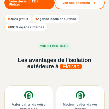
Votre devis d'ITE à
Voir nos chantiers
Floirac
Devis gratuit
Agence locale en Gironde
100% équipes internes
Chantier ISO&FACE — Isolation thermique par l'extérieur
CHIFFRES CLÉS
Les avantages de l'isolation
extérieure à
Floirac
Valorisation de votre
Modernisation de vos
patrimoine
façade