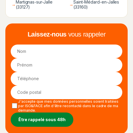
Martignas-sur-Jalle
Saint-Médard-en-Jalles
→
→
(33127)
(33160)
Laissez-nous
vous rappeler
J'accepte que mes données personnelles soient traitées
par ISO&FACE afin d'être recontacté dans le cadre de ma
demande.