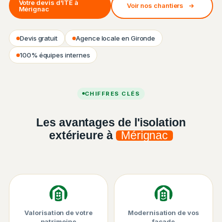
Votre devis d'ITE à
Voir nos chantiers
Mérignac
Devis gratuit
Agence locale en Gironde
100% équipes internes
Chantier ISO&FACE — Isolation thermique par l'extérieur
CHIFFRES CLÉS
Les avantages de l'isolation
extérieure à
Mérignac
Valorisation de votre
Modernisation de vos
patrimoine
façade