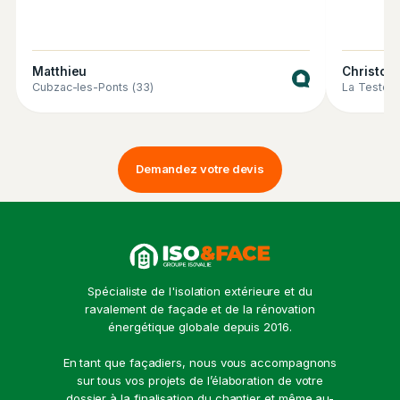
Matthieu
Christop
Cubzac-les-Ponts (33)
La Teste-
Demandez votre devis
Spécialiste de l'isolation extérieure et du
ravalement de façade et de la rénovation
énergétique globale depuis 2016.
En tant que façadiers, nous vous accompagnons
sur tous vos projets de l’élaboration de votre
dossier à la finalisation du chantier et même au-