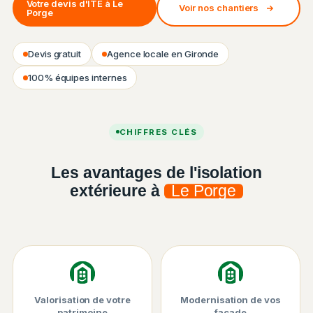
Votre devis d'ITE à Le
Voir nos chantiers
Porge
Devis gratuit
Agence locale en Gironde
100% équipes internes
Chantier ISO&FACE — Isolation thermique par l'extérieur
CHIFFRES CLÉS
Les avantages de l'isolation
extérieure à
Le Porge
Valorisation de votre
Modernisation de vos
patrimoine
façade