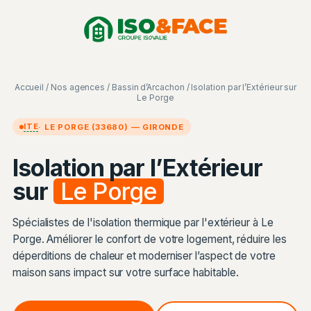
Aller
Panneau de gestion des cookies
au
contenu
Accueil
/
Nos agences
/
Bassin d’Arcachon
/ Isolation par l’Extérieur sur
Le Porge
ITE
· LE PORGE (33680) — GIRONDE
Isolation par l’Extérieur
sur
Le Porge
Spécialistes de l'isolation thermique par l'extérieur à Le
Porge. Améliorer le confort de votre logement, réduire les
déperditions de chaleur et moderniser l’aspect de votre
maison sans impact sur votre surface habitable.