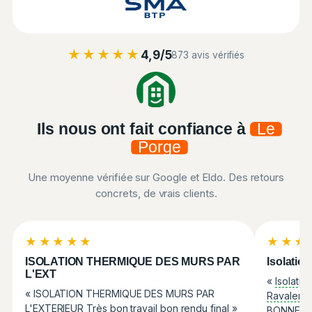
★★★★★
4,9/5
873 avis vérifiés
Ils nous ont fait confiance à
Le
Porge
Une moyenne vérifiée sur Google et Eldo. Des retours
concrets, de vrais clients.
★★★★★
★★★
ISOLATION THERMIQUE DES MURS PAR
Isolatio
L'EXT
«
Isolatio
« ISOLATION THERMIQUE DES MURS PAR
Ravaleme
L'EXTERIEUR Très bon travail bon rendu final »
BONNE EQ