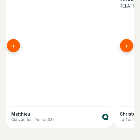
RELATION
‹
›
Matthieu
Christop
Cubzac-les-Ponts (33)
La Teste-