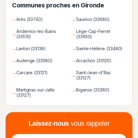
Communes proches en Gironde
→
Arès (33740)
→
Saumos (33680)
Andernos-les-Bains
Lège-Cap-Ferret
→
→
(33510)
(33950)
→
Lanton (33138)
→
Sainte-Hélène (33480)
→
Audenge (33980)
→
Arcachon (33120)
→
Carcans (33121)
Saint-Jean-d'Illac
→
(33127)
Martignas-sur-Jalle
→
Biganos (33380)
→
(33127)
Laissez-nous
vous rappeler