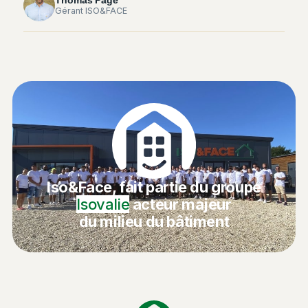
Thomas Page
Gérant ISO&FACE
Iso&Face, fait partie du groupe
Isovalie
acteur majeur
du milieu du bâtiment