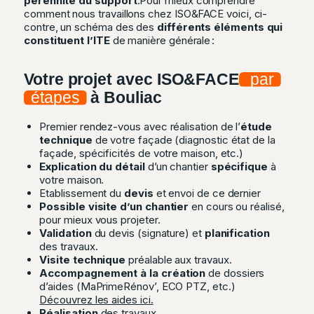
pérennité du support
.Pour mieux comprendre
comment nous travaillons chez ISO&FACE voici, ci-
contre, un schéma des des
différents éléments qui
constituent l’ITE
de manière générale :
Votre projet avec ISO&FACE
par
étapes
à Bouliac
Premier rendez-vous avec réalisation de l’
étude
technique
de votre façade (diagnostic état de la
façade, spécificités de votre maison, etc.)
Explication du détail
d’un chantier
spécifique
à
votre maison.
Etablissement du
devis
et envoi de ce dernier
Possible visite d’un chantier
en cours ou réalisé,
pour mieux vous projeter.
Validation
du devis (signature) et
planification
des travaux.
Visite technique
préalable aux travaux.
Accompagnement à la création
de dossiers
d’aides (MaPrimeRénov’, ECO PTZ, etc.)
Découvrez les aides ici.
Réalisation
des travaux