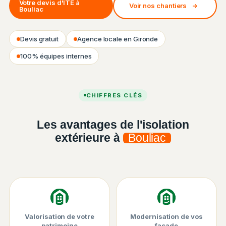
Votre devis d'ITE à
Voir nos chantiers
Bouliac
Devis gratuit
Agence locale en Gironde
100% équipes internes
Chantier ISO&FACE — Isolation thermique par l'extérieur
CHIFFRES CLÉS
Les avantages de l'isolation
extérieure à
Bouliac
Valorisation de votre
Modernisation de vos
patrimoine
façade