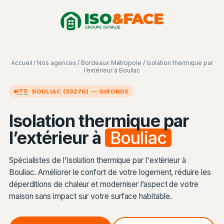
Aller
Panneau de gestion des cookies
au
contenu
Accueil
/
Nos agences
/
Bordeaux Métropole
/ Isolation thermique par
l’extérieur à Bouliac
ITE
· BOULIAC (33270) — GIRONDE
Isolation thermique par
l’extérieur à
Bouliac
Spécialistes de l'isolation thermique par l'extérieur à
Bouliac. Améliorer le confort de votre logement, réduire les
déperditions de chaleur et moderniser l’aspect de votre
maison sans impact sur votre surface habitable.