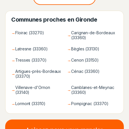
Communes proches en Gironde
→
Floirac (33270)
Carignan-de-Bordeaux
→
(33360)
→
Latresne (33360)
→
Bègles (33130)
→
Tresses (33370)
→
Cenon (33150)
Artigues-près-Bordeaux
→
Cénac (33360)
→
(33370)
Villenave-d'Ornon
Camblanes-et-Meynac
→
→
(33140)
(33360)
→
Lormont (33310)
→
Pompignac (33370)