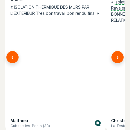
«
Isolatio
« ISOLATION THERMIQUE DES MURS PAR
Ravaleme
L'EXTERIEUR Très bon travail bon rendu final »
BONNE EQ
RELATION
‹
›
Matthieu
Christop
Cubzac-les-Ponts (33)
La Teste-