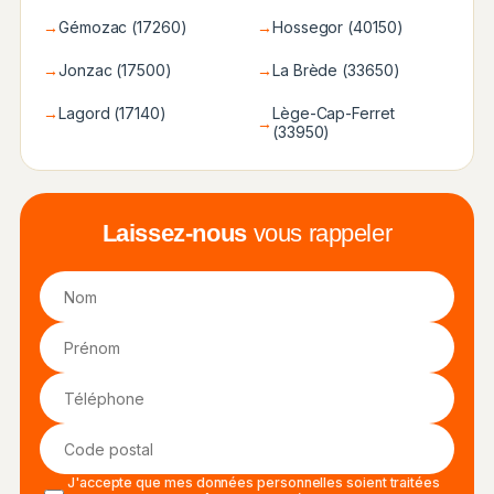
→
Gémozac (17260)
→
Hossegor (40150)
→
Jonzac (17500)
→
La Brède (33650)
→
Lagord (17140)
Lège-Cap-Ferret
→
(33950)
Laissez-nous
vous rappeler
J'accepte que mes données personnelles soient traitées