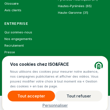
Glossaire
Hautes-Pyrénées (65)
Avis clients
Haute-Garonne (31)
ENTREPRISE
Qui sommes-nous
Nos engagements
Recrutement
Presse
Contact
Vos cookies chez ISO&FACE
Nous utilisons des cookies pour mesurer notre audience,
nos campagnes publicitaires et afficher des vidéos. Vous
© 2026 ISO&FACE ·
Mentions légales
pouvez modifier votre choix à tout moment via « Gestion
Groupe Isovalie
des cookies » en bas de page.
Politique de confidentialité
Cookies
Tout accepter
Tout refuser
Demander un devis
→
Menu
Personnaliser