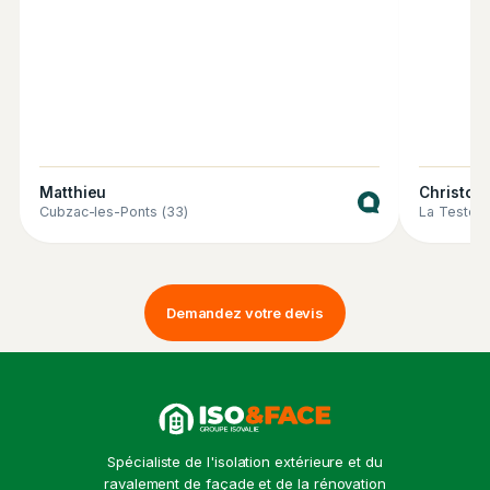
Matthieu
Christop
Cubzac-les-Ponts (33)
La Teste-
Demandez votre devis
Spécialiste de l'isolation extérieure et du
ravalement de façade et de la rénovation