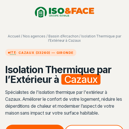
Aller
Panneau de gestion des cookies
au
contenu
Accueil
/
Nos agences
/
Bassin d’Arcachon
/ Isolation Thermique par
l’Extérieur à Cazaux
ITE
· CAZAUX (33260) — GIRONDE
Isolation Thermique par
l’Extérieur à
Cazaux
Spécialistes de l'isolation thermique par l'extérieur à
Cazaux. Améliorer le confort de votre logement, réduire les
déperditions de chaleur et moderniser l’aspect de votre
maison sans impact sur votre surface habitable.