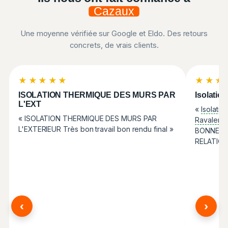
Cazaux
Une moyenne vérifiée sur Google et Eldo. Des retours
concrets, de vrais clients.
★★★★★
★★★
ISOLATION THERMIQUE DES MURS PAR
Isolatio
L'EXT
«
Isolatio
« ISOLATION THERMIQUE DES MURS PAR
Ravaleme
L'EXTERIEUR Très bon travail bon rendu final »
BONNE EQ
RELATION
‹
›