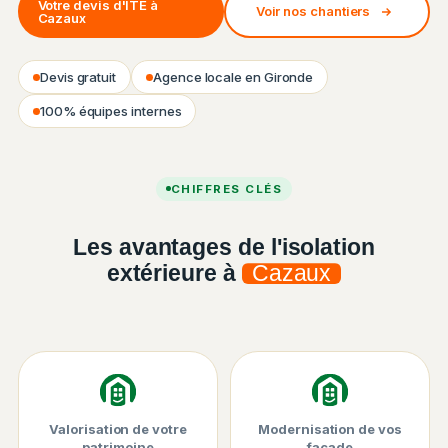
Votre devis d'ITE à
Voir nos chantiers
Cazaux
Devis gratuit
Agence locale en Gironde
100% équipes internes
Chantier ISO&FACE — Isolation thermique par l'extérieur
CHIFFRES CLÉS
Les avantages de l'isolation
extérieure à
Cazaux
Valorisation de votre
Modernisation de vos
patrimoine
façade