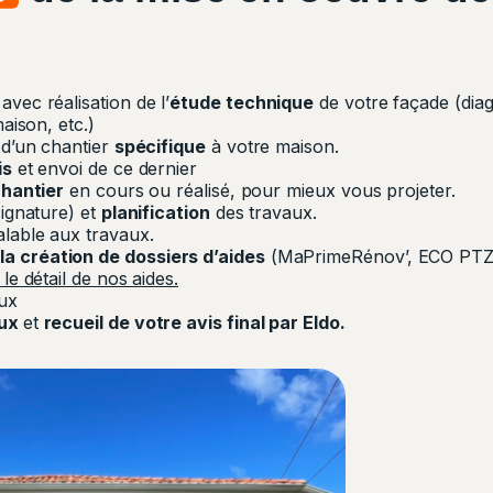
vec réalisation de l’
étude technique
de votre façade (diag
maison, etc.)
l
d’un chantier
spécifique
à votre maison.
is
et envoi de ce dernier
chantier
en cours ou réalisé, pour mieux vous projeter.
ignature) et
planification
des travaux.
alable aux travaux.
 création de dossiers d’aides
(MaPrimeRénov’, ECO PTZ, 
le détail de nos aides.
ux
aux
et
recueil de votre avis final par Eldo.