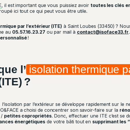
E
, il est important que vous puissiez avoir
toutes les clés e
upé ici tout ce qui peut vous être utile.
ermique par l’extérieur (ITE)
à Saint Loubes (33450) ? Nou
one au
05.57.16.23.27
ou par mail à
contact@isoface33.fr
.
personnalisé
!
que l’
isolation thermique p
(ITE) ?
l’isolation par l’extérieur se développe rapidement sur le 
SO&FACE a choisi de concentrer son savoir-faire sur la
réno
/
petites copropriétés
. Donc, effectuer une ITE c’est se
mances énergétiques
de votre bâti tout en
supprimant les 