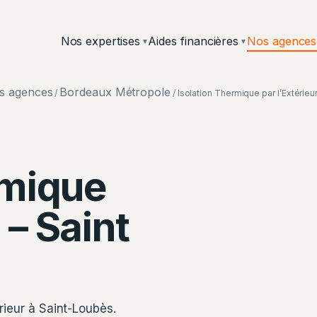
Nos expertises
Aides financières
Nos agences
▼
▼
s agences
Bordeaux Métropole
/
/ Isolation Thermique par l’Extérieu
rmique
 – Saint
Chantier ISO&FACE — Isolation
érieur à Saint-Loubès.