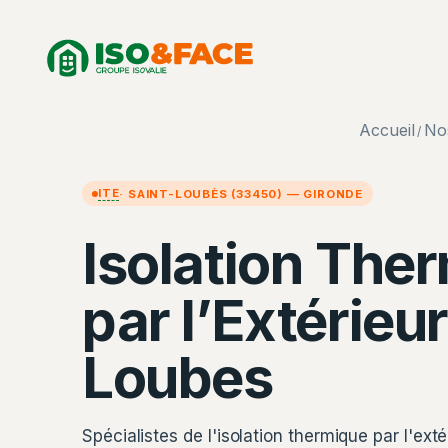
Aller
Panneau de gestion des cookies
au
contenu
Accueil
No
/
ITE
· SAINT-LOUBÈS (33450) — GIRONDE
Isolation The
par l’Extérieur
Loubes
Spécialistes de l'isolation thermique par l'ext