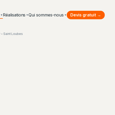
Devis gratuit →
Réalisations
Qui sommes-nous
▼
▼
▼
r – Saint Loubes
 thermique par l'extérieur