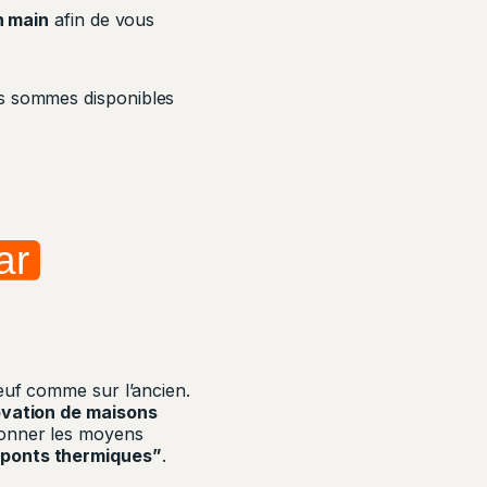
n main
afin de vous
s sommes disponibles
ar
neuf comme sur l’ancien.
vation de maisons
 donner les moyens
“ponts thermiques”
.