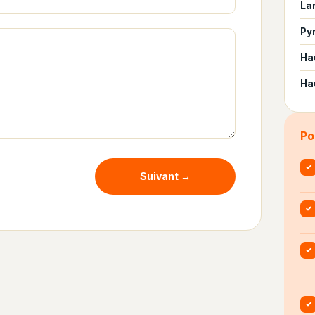
La
Py
Ha
Ha
Po
✓
Suivant →
✓
✓
✓