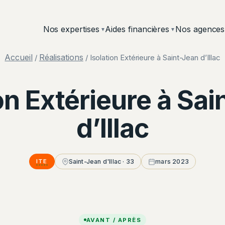
Nos expertises
Aides financières
Nos agences
▼
▼
Accueil
Réalisations
/
/ Isolation Extérieure à Saint-Jean d’Illac
on Extérieure à Sa
d’Illac
ITE
Saint-Jean d'Illac · 33
mars 2023
AVANT / APRÈS