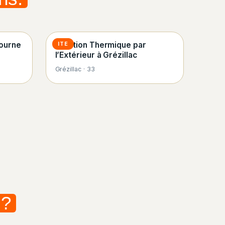
bourne
Isolation Thermique par
ITE
l’Extérieur à Grézillac
Grézillac · 33
 ?