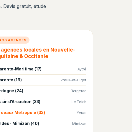
 Devis gratuit, étude
NOS AGENCES
 agences locales en Nouvelle-
uitaine & Occitanie
arente-Maritime (17)
Aytré
arente (16)
Vœuil-et-Giget
rdogne (24)
Bergerac
ssin d'Arcachon (33)
Le Teich
rdeaux Métropole (33)
Yvrac
ndes - Mimizan (40)
Mimizan