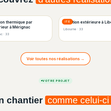
tion thermique par
Isolation extérieure à Li
ITE
érieur à Mérignac
Libourne · 33
c · 33
Voir toutes nos réalisations →
VOTRE PROJET
n chantier
comme celui-ci