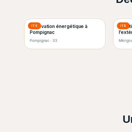
Rénovation énergétique à
Isola
ITE
ITE
Pompignac
l’ext
Pompignac · 33
Mérigna
U