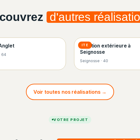
couvrez
d'autres réalisati
 Anglet
Isolation extérieure à
ITE
Seignosse
· 64
Seignosse · 40
Voir toutes nos réalisations →
VOTRE PROJET