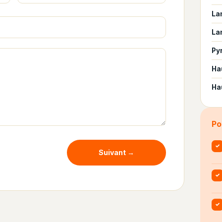
La
La
Py
Ha
Ha
Po
✓
Suivant →
✓
✓