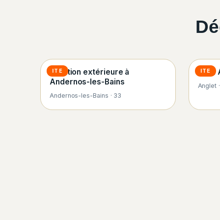
Dé
Isolation extérieure à
ITE à
ITE
ITE
Andernos-les-Bains
Anglet 
Andernos-les-Bains · 33