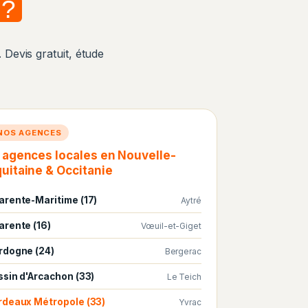
 ?
 Devis gratuit, étude
NOS AGENCES
 agences locales en Nouvelle-
uitaine & Occitanie
arente-Maritime (17)
Aytré
arente (16)
Vœuil-et-Giget
rdogne (24)
Bergerac
ssin d'Arcachon (33)
Le Teich
rdeaux Métropole (33)
Yvrac