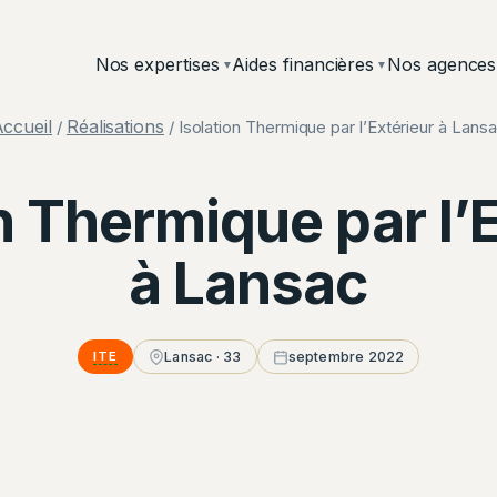
Nos expertises
Aides financières
Nos agences
▼
▼
ccueil
Réalisations
/
/ Isolation Thermique par l’Extérieur à Lans
n Thermique par l’
à Lansac
ITE
Lansac · 33
septembre 2022