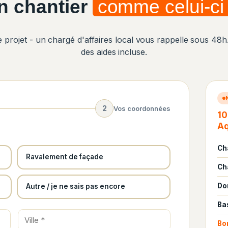
n chantier
comme celui-ci
projet - un chargé d'affaires local vous rappelle sous 48h.
des aides incluse.
2
Vos coordonnées
10
Aq
Ch
Ravalement de façade
Ch
Do
Autre / je ne sais pas encore
Ba
Bo