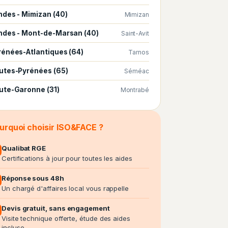
ndes - Mimizan (40)
Mimizan
ndes - Mont-de-Marsan (40)
Saint-Avit
rénées-Atlantiques (64)
Tarnos
utes-Pyrénées (65)
Séméac
ute-Garonne (31)
Montrabé
urquoi choisir ISO&FACE ?
Qualibat RGE
Certifications à jour pour toutes les aides
Réponse sous 48h
Un chargé d'affaires local vous rappelle
Devis gratuit, sans engagement
Visite technique offerte, étude des aides
incluse