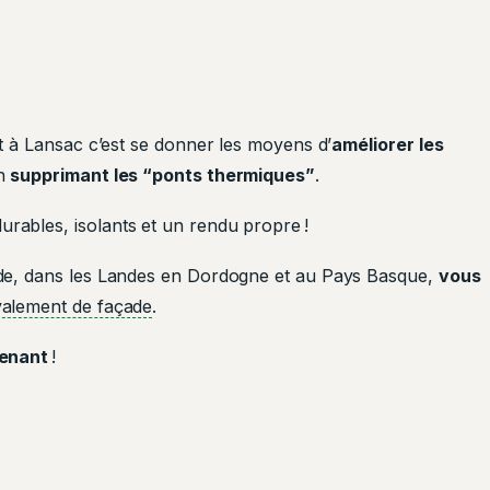
 à Lansac c’est se donner les moyens d’
améliorer les
en
supprimant les “ponts thermiques”
.
urables, isolants et un rendu propre !
de, dans les Landes en Dordogne et au Pays Basque,
vous
valement de façade
.
tenant
!