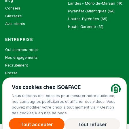
Blog
Landes - Mont-de-Marsan (40)
Conseils
Pyrénées-Atlantiques (64)
Glossaire
Hautes-Pyrénées (65)
Avis clients
Haute-Garonne (31)
ENTREPRISE
Qui sommes-nous
Nos engagements
Recrutement
Presse
Contact
Vos cookies chez ISO&FACE
Nous utilisons des cookies pour mesurer notre audience,
nos campagnes publicitaires et afficher des vidéos. Vous
© 2026 ISO&FACE ·
Mentions légales
pouvez modifier votre choix à tout moment via « Gestion
Groupe Isovalie
des cookies » en bas de page.
Politique de confidentialité
Cookies
Tout accepter
Tout refuser