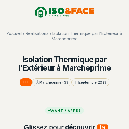
Aller
Panneau de gestion des cookies
au
contenu
Accueil
/
Réalisations
/ Isolation Thermique par l’Extérieur à
Marcheprime
Isolation Thermique par
l’Extérieur à Marcheprime
ITE
Marcheprime · 33
septembre 2023
AVANT / APRÈS
Glissez pour découvrir
la