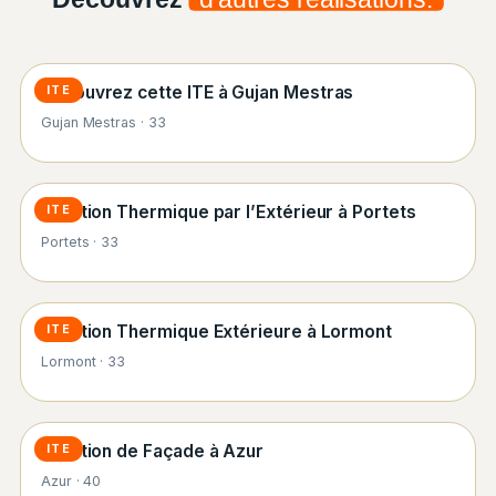
Découvrez cette ITE à Gujan Mestras
ITE
Gujan Mestras · 33
Isolation Thermique par l’Extérieur à Portets
ITE
Portets · 33
Isolation Thermique Extérieure à Lormont
ITE
Lormont · 33
Isolation de Façade à Azur
ITE
Azur · 40