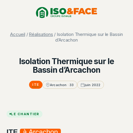
Aller
Panneau de gestion des cookies
au
contenu
Accueil
/
Réalisations
/ Isolation Thermique sur le Bassin
d’Arcachon
Isolation Thermique sur le
Bassin d’Arcachon
ITE
Arcachon · 33
juin 2022
LE CHANTIER
ITE
à Arcachon