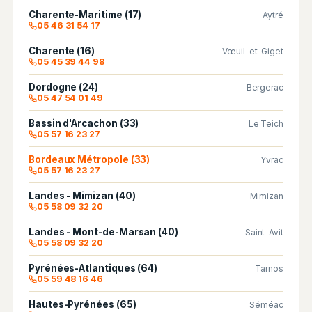
Charente-Maritime (17)
Aytré
05 46 31 54 17
Charente (16)
Vœuil-et-Giget
05 45 39 44 98
Dordogne (24)
Bergerac
05 47 54 01 49
Bassin d'Arcachon (33)
Le Teich
05 57 16 23 27
Bordeaux Métropole (33)
Yvrac
05 57 16 23 27
Landes - Mimizan (40)
Mimizan
05 58 09 32 20
Landes - Mont-de-Marsan (40)
Saint-Avit
05 58 09 32 20
Pyrénées-Atlantiques (64)
Tarnos
05 59 48 16 46
Hautes-Pyrénées (65)
Séméac