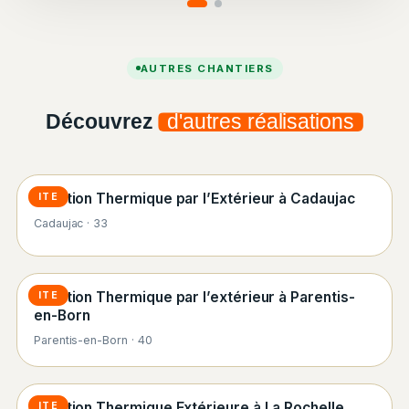
AUTRES CHANTIERS
Découvrez
d'autres réalisations
Isolation Thermique par l’Extérieur à Cadaujac
ITE
Cadaujac · 33
Isolation Thermique par l’extérieur à Parentis-
ITE
en-Born
Parentis-en-Born · 40
Isolation Thermique Extérieure à La Rochelle
ITE