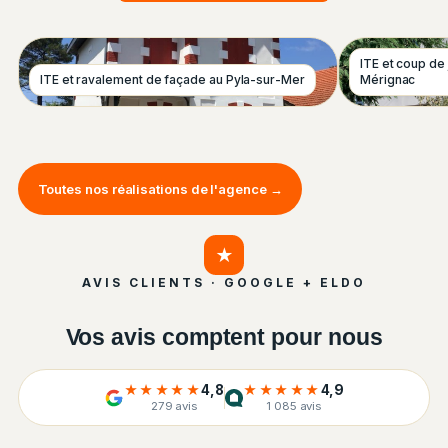
ITE et coup de
ITE et ravalement de façade au Pyla-sur-Mer
Mérignac
Toutes nos réalisations de l'agence →
★
AVIS CLIENTS · GOOGLE + ELDO
Vos avis comptent pour nous
★★★★★
4,8
★★★★★
4,9
279 avis
1 085 avis