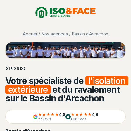
Aller
Panneau de gestion des cookies
au
contenu
Accueil
/
Nos agences
/ Bassin d’Arcachon
Équipe ISO&FACE Gironde
GIRONDE
Votre spécialiste de
l'isolation
extérieure
et du ravalement
sur le Bassin d'Arcachon
★★★★★
4,8
★★★★★
4,9
279 avis
1 085 avis