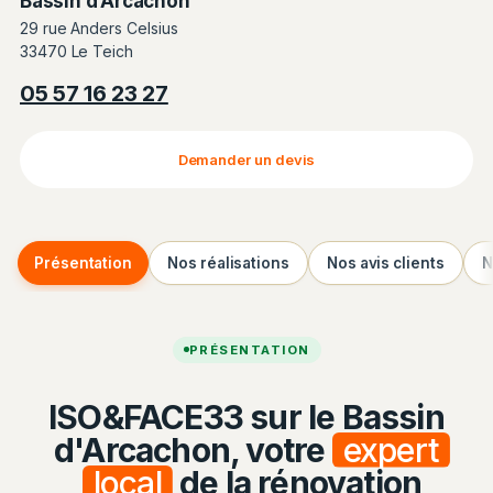
Bassin d’Arcachon
29 rue Anders Celsius
33470 Le Teich
05 57 16 23 27
Demander un devis
Présentation
Nos réalisations
Nos avis clients
N
PRÉSENTATION
ISO&FACE33 sur le Bassin
d'Arcachon, votre
expert
local
de la rénovation