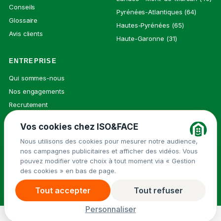
Conseils
Pyrénées-Atlantiques (64)
Glossaire
Hautes-Pyrénées (65)
Avis clients
Haute-Garonne (31)
ENTREPRISE
Qui sommes-nous
Nos engagements
Recrutement
Presse
Vos cookies chez ISO&FACE
Contact
Nous utilisons des cookies pour mesurer notre audience,
nos campagnes publicitaires et afficher des vidéos. Vous
pouvez modifier votre choix à tout moment via « Gestion
des cookies » en bas de page.
© 2026 ISO&FACE ·
Mentions légales
Groupe Isovalie
Politique de confidentialité
Cookies
Tout accepter
Tout refuser
Demander un devis
→
Menu
Personnaliser