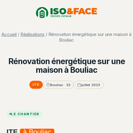
Aller
Panneau de gestion des cookies
au
contenu
Accueil
/
Réalisations
/ Rénovation énergétique sur une maison à
Bouliac
Rénovation énergétique sur une
maison à Bouliac
ITE
Bouliac · 33
juillet 2023
LE CHANTIER
ITE
à Bouliac