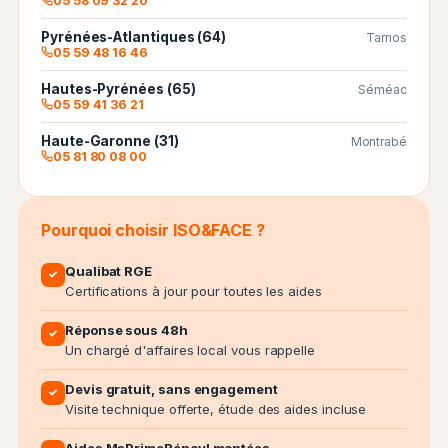
05 58 09 32 20
Pyrénées-Atlantiques (64)
Tarnos
05 59 48 16 46
Hautes-Pyrénées (65)
Séméac
05 59 41 36 21
Haute-Garonne (31)
Montrabé
05 81 80 08 00
Pourquoi choisir ISO&FACE ?
Qualibat RGE
✓
Certifications à jour pour toutes les aides
Réponse sous 48h
✓
Un chargé d'affaires local vous rappelle
Devis gratuit, sans engagement
✓
Visite technique offerte, étude des aides incluse
Aides MaPrimeRénov' montées