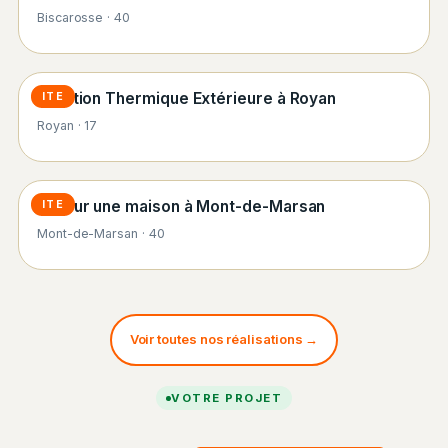
Biscarosse · 40
Isolation Thermique Extérieure à Royan
ITE
Royan · 17
ITE sur une maison à Mont-de-Marsan
ITE
Mont-de-Marsan · 40
Voir toutes nos réalisations →
VOTRE PROJET