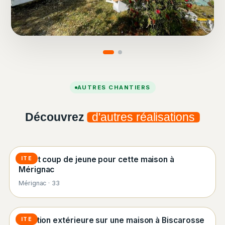
AUTRES CHANTIERS
Découvrez
d'autres réalisations
ITE et coup de jeune pour cette maison à
ITE
Mérignac
Mérignac · 33
Isolation extérieure sur une maison à Biscarosse
ITE